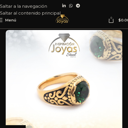
Saltar a la navegación
Saltar al contenido principal
0
Menú
$
0.0
Inicio
Joyería
Acero
Anillo
Caballero