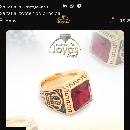
Saltar a la navegación
Saltar al contenido principal
0
Menú
$
0.0
Inicio
Joyería
Acero
Anillo
Caballero