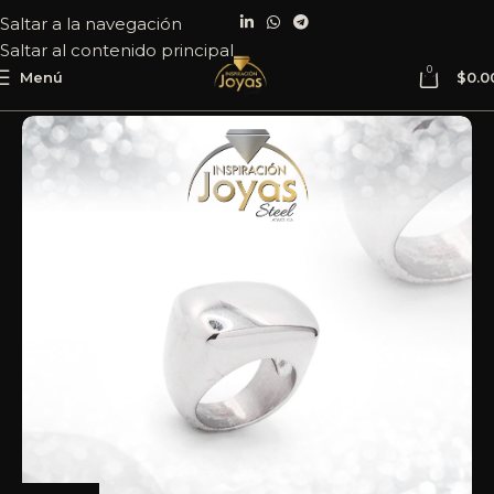
Saltar a la navegación
Saltar al contenido principal
0
Menú
$
0.0
Inicio
Joyería
Acero
Anillo
Caballero