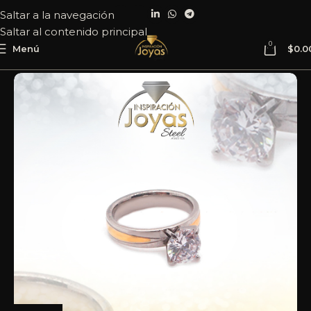
Saltar a la navegación
Saltar al contenido principal
0
Menú
$
0.0
Inicio
Joyería
Acero
Anillo