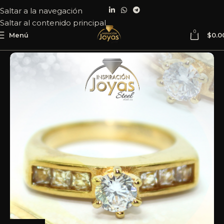
Saltar a la navegación
Saltar al contenido principal
0
Menú
$
0.0
Inicio
Joyería
Acero
Anillo