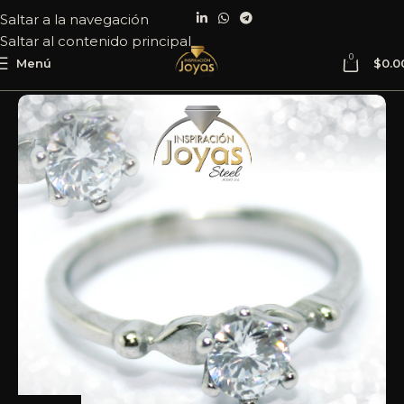
Saltar a la navegación
Saltar al contenido principal
0
Menú
$
0.0
Inicio
Joyería
Acero
Anillo