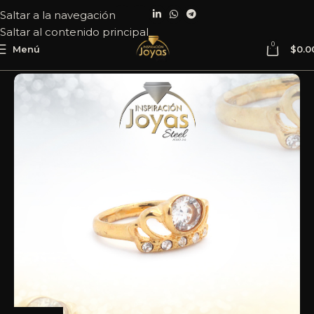
Saltar a la navegación
Saltar al contenido principal
0
Menú
$
0.0
Inicio
Joyería
Acero
Anillo