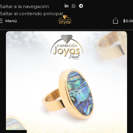
Saltar a la navegación
Saltar al contenido principal
0
Menú
$
0.0
Inicio
Joyería
Acero
Anillo