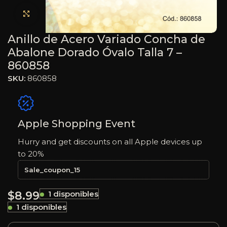
Haga clic para ampliar
Anillo de Acero Variado Concha de
Abalone Dorado Óvalo Talla 7 –
860858
SKU:
860858
Apple Shopping Event
Hurry and get discounts on all Apple devices up
to 20%
Sale_coupon_15
$
8.99
1 disponibles
1 disponibles