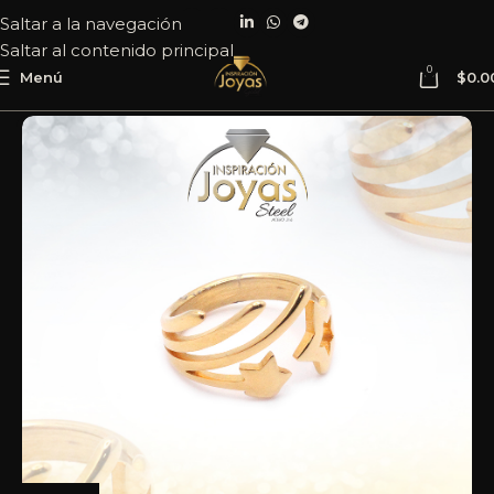
Saltar a la navegación
Saltar al contenido principal
0
Menú
$
0.0
Inicio
Joyería
Acero
Anillo