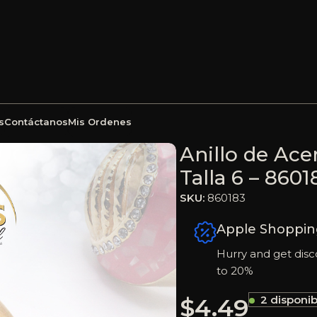
s
Contáctanos
Mis Ordenes
o Esmalte Dorado Talla 6 – 860183
Anillo de Ace
Talla 6 – 8601
SKU:
860183
Apple Shoppin
Hurry and get disc
to 20%
$
4.49
2 disponib