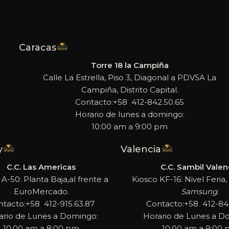
Caracas
Torre 18 la Campiña
Calle La Estrella, Piso 3, Diagonal a PDVSA La
Campiña, Distrito Capital.
Contacto:+58 412-842.50.65
Horario de lunes a domingo:
10:00 am a 9:00 pm
y
Valencia
C.C. Las Americas
C.C. Sambil Valen
 A-50: Planta Baja,al frente a
Kiosco KF-16: Nivel Feria, 
EuroMercado.
Samsung
.
ntacto:+58 412-915.63.87
Contacto:+58 412-842
ario de Lunes a Domingo:
Horario de Lunes a D
10:00 am a 8:00 pm
10:00 am a 9:00