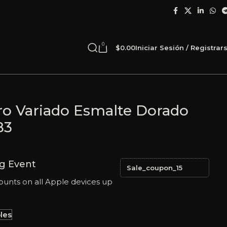
0
$
0.00
Iniciar Sesión / Registrar
ro Variado Esmalte Dorado
83
g Event
Sale_coupon_15
ounts on all Apple devices up
les