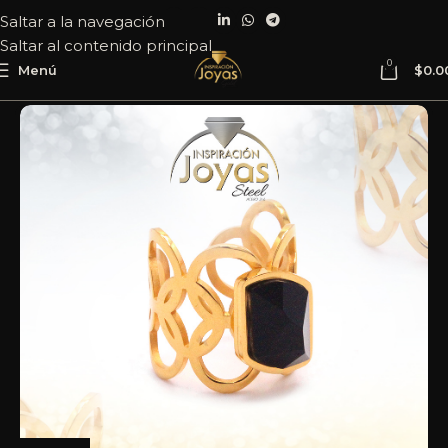
Saltar a la navegación
Saltar al contenido principal
0
Menú
$
0.0
Inicio
Joyería
Acero
Anillo