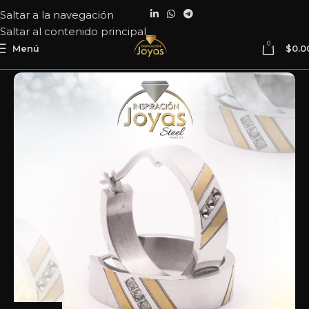
Saltar a la navegación
Saltar al contenido principal
0
Menú
$
0.0
Inicio
Joyería
Acero
Argolla