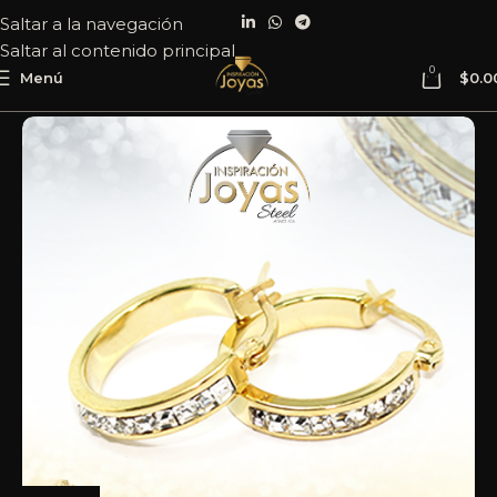
Saltar a la navegación
Saltar al contenido principal
0
Menú
$
0.0
Inicio
Joyería
Acero
Argolla