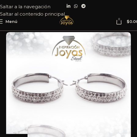
Saltar a la navegación
Saltar al contenido principal
0
Menú
$
0.0
Inicio
Joyería
Acero
Argolla