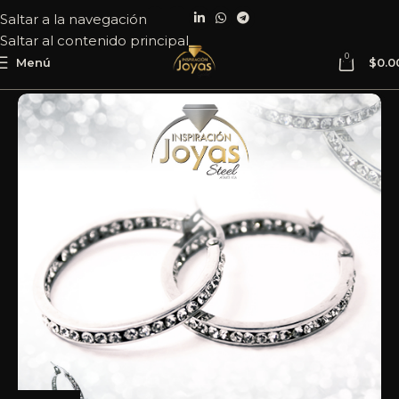
Saltar a la navegación
Saltar al contenido principal
0
Menú
$
0.0
Inicio
Joyería
Acero
Argolla