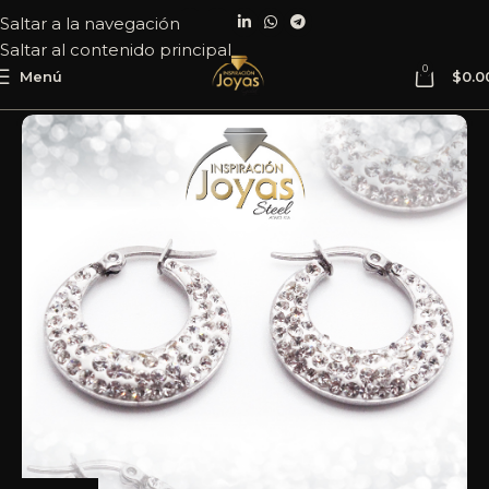
Saltar a la navegación
Saltar al contenido principal
0
Menú
$
0.0
Inicio
Joyería
Acero
Argolla