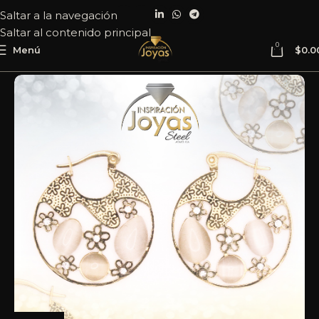
Saltar a la navegación
Saltar al contenido principal
0
Menú
$
0.0
Inicio
Joyería
Acero
Argolla