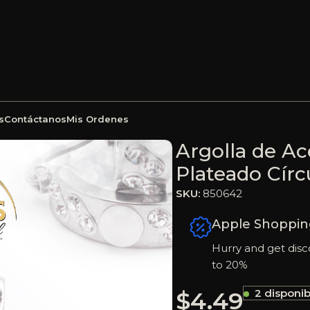
s
Contáctanos
Mis Ordenes
eación Ojo De Gato Plateado Círculo Blanco – 850642
Argolla de Ac
Plateado Círc
SKU:
850642
Apple Shoppin
Hurry and get disc
to 20%
$
4.49
2 disponib