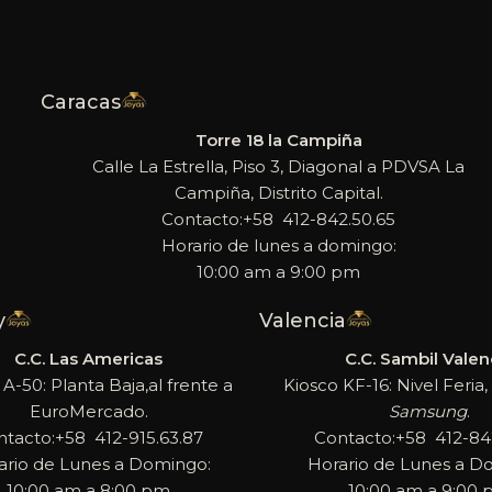
Caracas
Torre 18 la Campiña
Calle La Estrella, Piso 3, Diagonal a PDVSA La
Campiña, Distrito Capital.
Contacto:+58 412-842.50.65
Horario de lunes a domingo:
10:00 am a 9:00 pm
y
Valencia
C.C. Las Americas
C.C. Sambil Valen
 A-50: Planta Baja,al frente a
Kiosco KF-16: Nivel Feria, 
EuroMercado.
Samsung
.
ntacto:+58 412-915.63.87
Contacto:+58 412-842
ario de Lunes a Domingo:
Horario de Lunes a D
10:00 am a 8:00 pm
10:00 am a 9:00