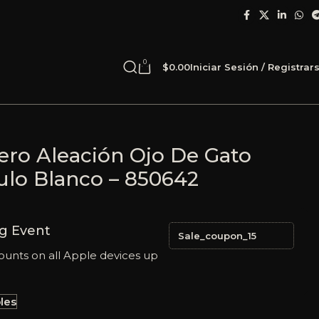
0
$
0.00
Iniciar Sesión / Registrar
ero Aleación Ojo De Gato
ulo Blanco – 850642
g Event
Sale_coupon_15
ounts on all Apple devices up
les