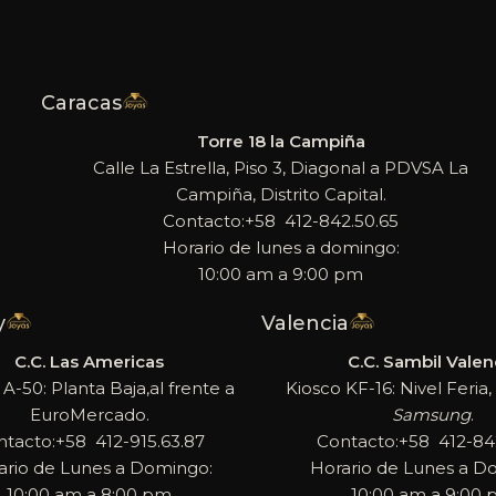
Caracas
Torre 18 la Campiña
Calle La Estrella, Piso 3, Diagonal a PDVSA La
Campiña, Distrito Capital.
Contacto:+58 412-842.50.65
Horario de lunes a domingo:
10:00 am a 9:00 pm
y
Valencia
C.C. Las Americas
C.C. Sambil Valen
 A-50: Planta Baja,al frente a
Kiosco KF-16: Nivel Feria, 
EuroMercado.
Samsung
.
ntacto:+58 412-915.63.87
Contacto:+58 412-842
ario de Lunes a Domingo:
Horario de Lunes a D
10:00 am a 8:00 pm
10:00 am a 9:00