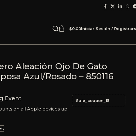
0
$
0.00
Iniciar Sesión / Registrar
6
ero Aleación Ojo De Gato
iposa Azul/Rosado – 850116
g Event
Sale_coupon_15
ounts on all Apple devices up
es