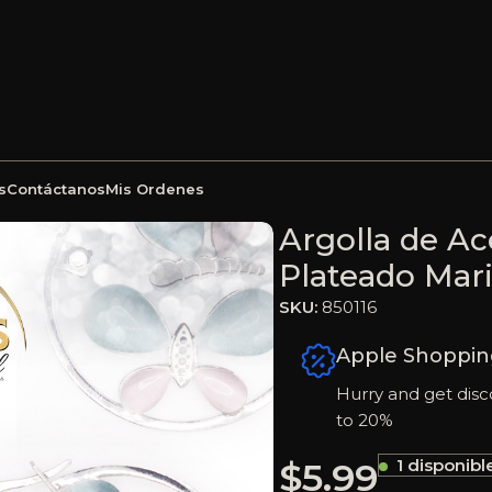
s
Contáctanos
Mis Ordenes
eación Ojo De Gato Plateado Mariposa Azul/Rosado – 85011
Argolla de Ac
Plateado Mar
SKU:
850116
Apple Shoppin
Hurry and get disc
to 20%
$
5.99
1 disponibl