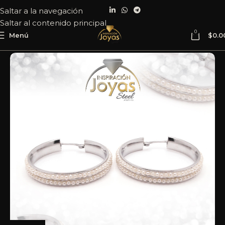
Saltar a la navegación
Saltar al contenido principal
0
Menú
$
0.0
Inicio
Joyería
Acero
Argolla