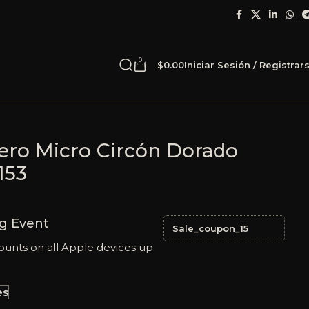
0
$
0.00
Iniciar Sesión / Registrar
cero Micro Circón Dorado
153
g Event
Sale_coupon_15
ounts on all Apple devices up
es