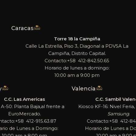
Caracas
Torre 18 la Campiña
Calle La Estrella, Piso 3, Diagonal a PDVSA La
Campiña, Distrito Capital.
Contacto:+58 412-842.50.65
Horario de lunes a domingo:
10:00 am a 9:00 pm
y
Valencia
C.C. Las Americas
C.C. Sambil Valen
 A-50: Planta Baja,al frente a
Kiosco KF-16: Nivel Feria, 
EuroMercado.
Samsung
.
ntacto:+58 412-915.63.87
Contacto:+58 412-842
ario de Lunes a Domingo:
Horario de Lunes a D
10:00 am a 8:00 pm
10:00 am a 9:00