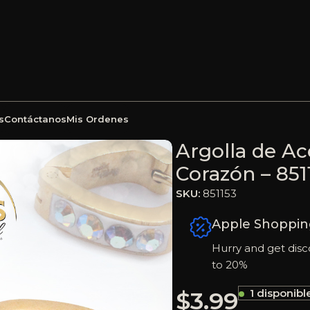
s
Contáctanos
Mis Ordenes
cro Circón Dorado Corazón – 851153
Argolla de A
Corazón – 851
SKU:
851153
Apple Shoppin
Hurry and get disc
to 20%
$
3.99
1 disponibl