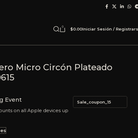
0
$
0.00
Iniciar Sesión / Registrar
ero Micro Circón Plateado
0615
g Event
Sale_coupon_15
ounts on all Apple devices up
les