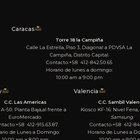
Caracas
Torre 18 la Campiña
Calle La Estrella, Piso 3, Diagonal a PDVSA La
Campiña, Distrito Capital.
Contacto:+58 412-842.50.65
Horario de lunes a domingo:
10:00 am a 9:00 pm
y
Valencia
C.C. Las Americas
C.C. Sambil Valen
 A-50: Planta Baja,al frente a
Kiosco KF-16: Nivel Feria, 
EuroMercado.
Samsung
.
ntacto:+58 412-915.63.87
Contacto:+58 412-842
ario de Lunes a Domingo:
Horario de Lunes a D
10:00 am a 8:00 pm
10:00 am a 9:00