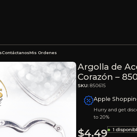
s
Contáctanos
Mis Ordenes
cro Circón Plateado Corazón – 850615
Argolla de Ac
Corazón – 85
SKU:
850615
Apple Shoppin
Hurry and get disc
to 20%
$
4.49
1 disponib