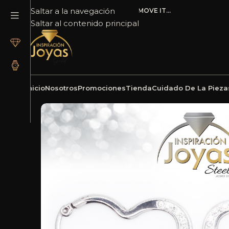
Saltar a la navegación
ADD ANYTHING HERE OR JUST REMOVE IT…
Saltar al contenido principal
Inicio
Nosotros
Promociones
Tienda
Cuidado De La Pieza
Inicio
Joyería
Acero
Argolla
Argolla de Acero Mi