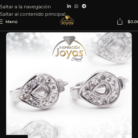
Saltar a la navegación
Saltar al contenido principal
0
Menú
$
0.0
Inicio
Joyería
Acero
Argolla