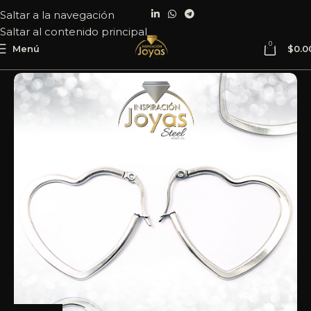
Saltar a la navegación
Saltar al contenido principal
0
Menú
$
0.0
Inicio
Joyería
Acero
Argolla