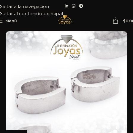
Saltar a la navegación
Saltar al contenido principal
0
Menú
$
0.0
Inicio
Joyería
Acero
Argolla