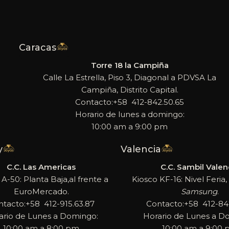
Caracas
Torre 18 la Campiña
Calle La Estrella, Piso 3, Diagonal a PDVSA La
Campiña, Distrito Capital.
Contacto:+58 412-842.50.65
Horario de lunes a domingo:
10:00 am a 9:00 pm
y
Valencia
C.C. Las Americas
C.C. Sambil Valen
 A-50: Planta Baja,al frente a
Kiosco KF-16: Nivel Feria, 
EuroMercado.
Samsung
.
ntacto:+58 412-915.63.87
Contacto:+58 412-842
ario de Lunes a Domingo:
Horario de Lunes a D
10:00 am a 8:00 pm
10:00 am a 9:00