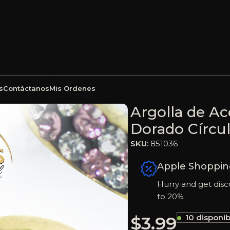
s
Contáctanos
Mis Ordenes
ggies con Circón Dorado Círculo – 851036
Argolla de A
Dorado Círcul
SKU:
851036
Apple Shoppin
Hurry and get disc
to 20%
$
3.99
10 disponib