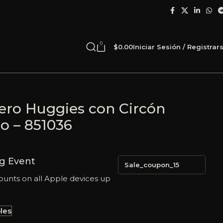
0
$
0.00
Iniciar Sesión / Registrar
cero Huggies con Circón
o – 851036
g Event
Sale_coupon_15
ounts on all Apple devices up
les