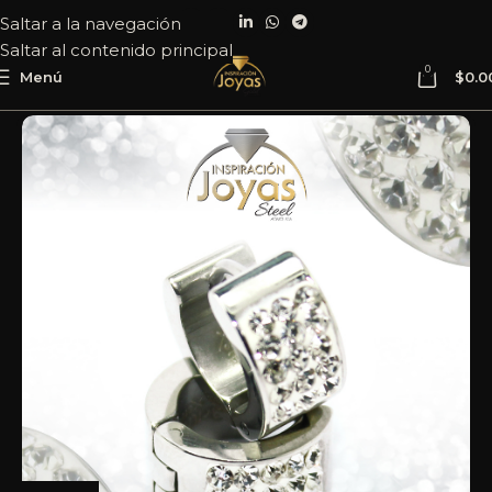
Saltar a la navegación
Saltar al contenido principal
0
Menú
$
0.0
Inicio
Joyería
Acero
Argolla