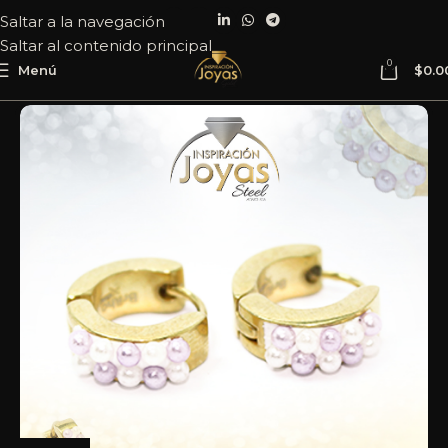
Saltar a la navegación
Saltar al contenido principal
0
Menú
$
0.0
Inicio
Joyería
Acero
Argolla