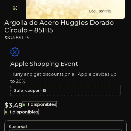
Haga clic para ampliar
Argolla de Acero Huggies Dorado
Círculo – 851115
SKU:
851115
Apple Shopping Event
Hurry and get discounts on all Apple devices up
to 20%
Sale_coupon_15
$
3.49
1 disponibles
1 disponibles
Sucursal