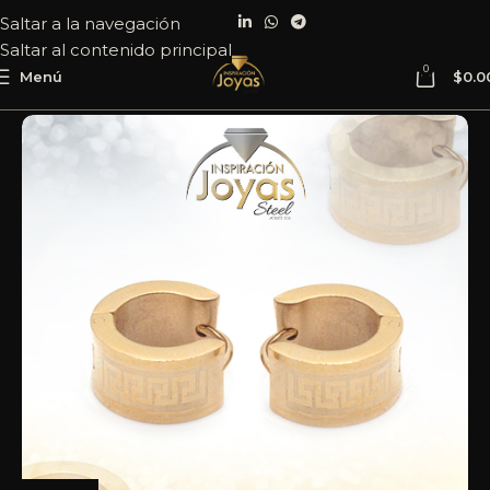
Saltar a la navegación
Saltar al contenido principal
0
Menú
$
0.0
Inicio
Joyería
Acero
Argolla