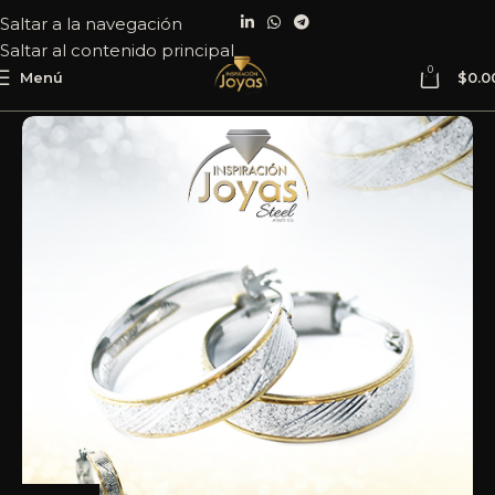
Saltar a la navegación
Saltar al contenido principal
0
Menú
$
0.0
Inicio
Joyería
Acero
Argolla