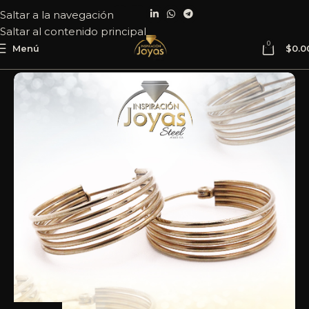
Saltar a la navegación
Saltar al contenido principal
0
Menú
$
0.0
Inicio
Joyería
Acero
Argolla