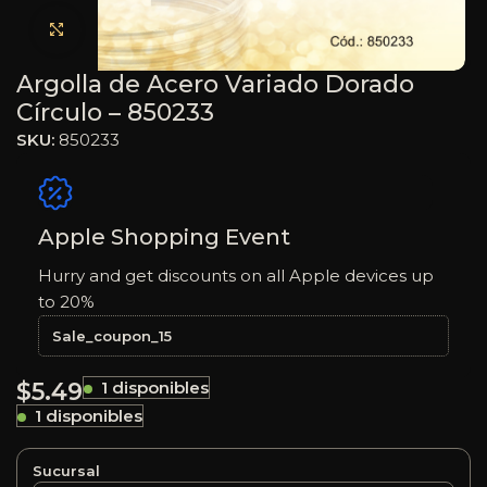
Haga clic para ampliar
Argolla de Acero Variado Dorado
Círculo – 850233
SKU:
850233
Apple Shopping Event
Hurry and get discounts on all Apple devices up
to 20%
Sale_coupon_15
$
5.49
1 disponibles
1 disponibles
Sucursal