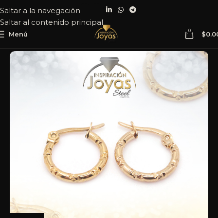
Saltar a la navegación
Saltar al contenido principal
0
Menú
$
0.0
Inicio
Joyería
Acero
Argolla