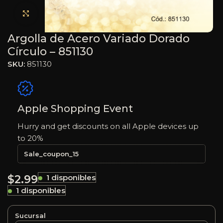
Haga clic para ampliar
Argolla de Acero Variado Dorado
Círculo – 851130
SKU:
851130
Apple Shopping Event
Hurry and get discounts on all Apple devices up
to 20%
Sale_coupon_15
$
2.99
1 disponibles
1 disponibles
Sucursal