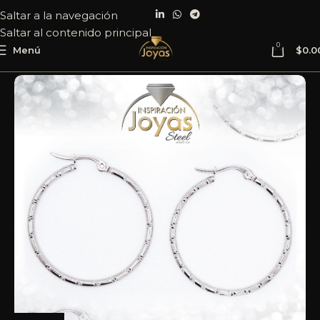
Saltar a la navegación
Saltar al contenido principal
0
Menú
$
0.0
Inicio
Joyería
Acero
Argolla