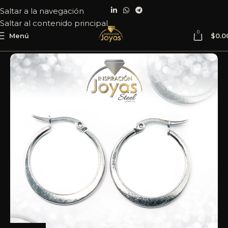
Saltar a la navegación
Saltar al contenido principal
0
Menú
$
0.0
Inicio
Joyería
Acero
Argolla