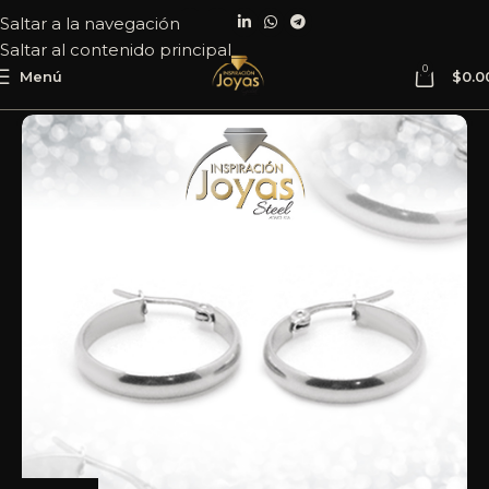
Saltar a la navegación
Saltar al contenido principal
0
Menú
$
0.0
Inicio
Joyería
Acero
Argolla