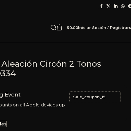
0
$
0.00
Iniciar Sesión / Registrar
 Aleación Circón 2 Tonos
0334
g Event
Sale_coupon_15
ounts on all Apple devices up
les