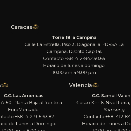
Caracas
Torre 18 la Campiña
Calle La Estrella, Piso 3, Diagonal a PDVSA La
Campiña, Distrito Capital.
Contacto:+58 412-842.50.65
Horario de lunes a domingo:
10:00 am a 9:00 pm
y
Valencia
C.C. Las Americas
C.C. Sambil Valen
 A-50: Planta Baja,al frente a
Kiosco KF-16: Nivel Feria, 
EuroMercado.
Samsung
.
ntacto:+58 412-915.63.87
Contacto:+58 412-842
ario de Lunes a Domingo:
Horario de Lunes a D
10:00 am a 8:00 pm
10:00 am a 9:00