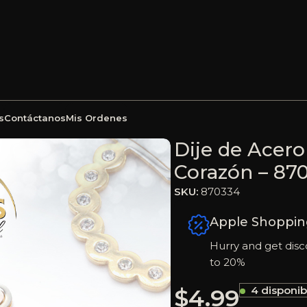
s
Contáctanos
Mis Ordenes
Circón 2 Tonos Corazón – 870334
Dije de Acero
Corazón – 87
SKU:
870334
Apple Shoppin
Hurry and get disc
to 20%
$
4.99
4 disponib