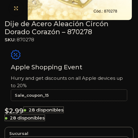
Haga clic para ampliar
Dije de Acero Aleación Circón
Dorado Corazón – 870278
SKU:
870278
Apple Shopping Event
Hurry and get discounts on all Apple devices up
to 20%
Sale_coupon_15
$
2.99
28 disponibles
28 disponibles
Sucursal