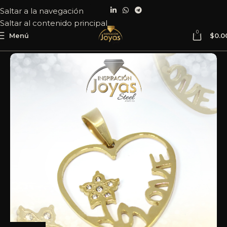
Saltar a la navegación
Saltar al contenido principal
0
Menú
$
0.0
Inicio
Joyería
Acero
Dije