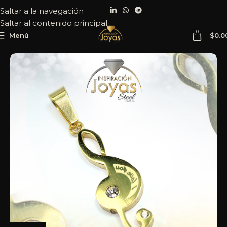
Saltar a la navegación
Saltar al contenido principal
0
Menú
$
0.0
Inicio
Joyería
Acero
Dije