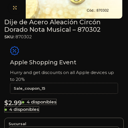
Haga clic para ampliar
Dije de Acero Aleación Circón
Dorado Nota Musical – 870302
SKU:
870302
Apple Shopping Event
Hurry and get discounts on all Apple devices up
to 20%
Sale_coupon_15
$
2.99
4 disponibles
4 disponibles
Sucursal