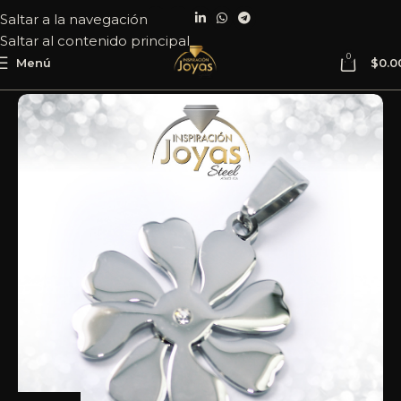
Saltar a la navegación
Saltar al contenido principal
0
Menú
$
0.0
Inicio
Joyería
Acero
Dije