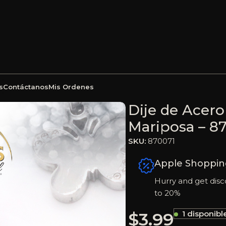
s
Contáctanos
Mis Ordenes
Circón Plateado Mariposa – 870071
Dije de Acero
Mariposa – 8
SKU:
870071
Apple Shoppin
Hurry and get disc
to 20%
$
3.99
1 disponibl