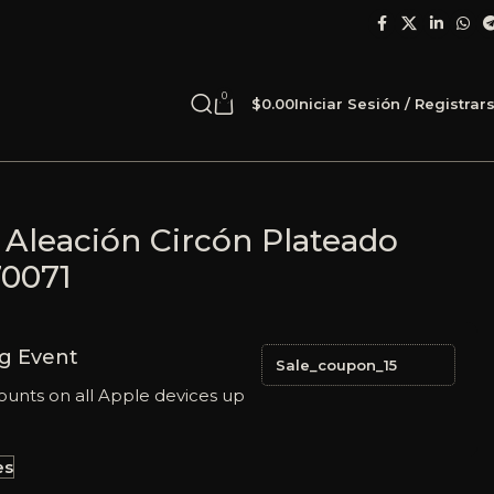
0
$
0.00
Iniciar Sesión / Registrar
 Aleación Circón Plateado
70071
g Event
Sale_coupon_15
ounts on all Apple devices up
es