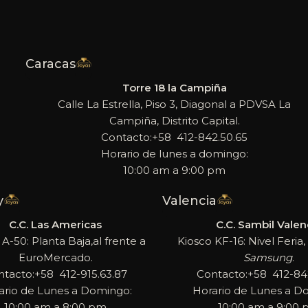
Caracas
Torre 18 la Campiña
Calle La Estrella, Piso 3, Diagonal a PDVSA La
Campiña, Distrito Capital.
Contacto:+58 412-842.50.65
Horario de lunes a domingo:
10:00 am a 9:00 pm
y
Valencia
C.C. Las Americas
C.C. Sambil Valen
 A-50: Planta Baja,al frente a
Kiosco KF-16: Nivel Feria, 
EuroMercado.
Samsung
.
ntacto:+58 412-915.63.87
Contacto:+58 412-842
ario de Lunes a Domingo:
Horario de Lunes a D
10:00 am a 8:00 pm
10:00 am a 9:00