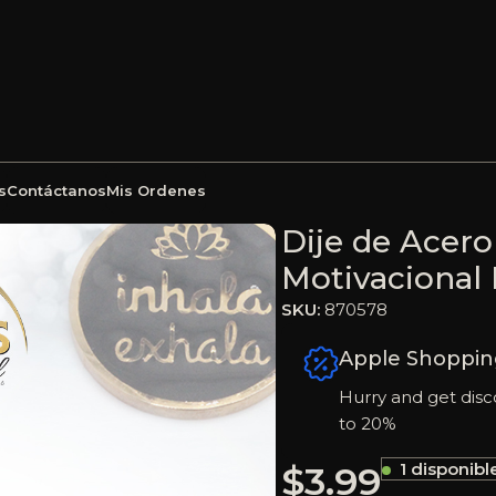
s
Contáctanos
Mis Ordenes
Esmalte Motivacional Dorado Círculo – 870578
Dije de Acero
Motivacional 
SKU:
870578
Apple Shoppin
Hurry and get disc
to 20%
$
3.99
1 disponibl