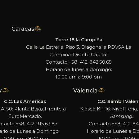
Caracas
Torre 18 la Campiña
Calle La Estrella, Piso 3, Diagonal a PDVSA La
Campiña, Distrito Capital.
Contacto:+58 412-842.50.65
Horario de lunes a domingo:
10:00 am a 9:00 pm
y
Valencia
C.C. Las Americas
C.C. Sambil Valen
 A-50: Planta Baja,al frente a
Kiosco KF-16: Nivel Feria, 
EuroMercado.
Samsung
.
ntacto:+58 412-915.63.87
Contacto:+58 412-842
ario de Lunes a Domingo:
Horario de Lunes a D
10:00 am a 8:00 pm
10:00 am a 9:00