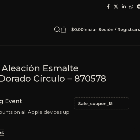
0
$
0.00
Iniciar Sesión / Registrar
 Aleación Esmalte
Dorado Círculo – 870578
g Event
Sale_coupon_15
ounts on all Apple devices up
es