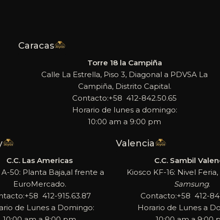
Caracas
Torre 18 la Campiña
Calle La Estrella, Piso 3, Diagonal a PDVSA La
Campiña, Distrito Capital.
Contacto:+58 412-842.50.65
Horario de lunes a domingo:
10:00 am a 9:00 pm
y
Valencia
C.C. Las Americas
C.C. Sambil Valen
 A-50: Planta Baja,al frente a
Kiosco KF-16: Nivel Feria, 
EuroMercado.
Samsung
.
ntacto:+58 412-915.63.87
Contacto:+58 412-842
ario de Lunes a Domingo:
Horario de Lunes a D
10:00 am a 8:00 pm
10:00 am a 9:00