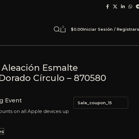
0
$
0.00
Iniciar Sesión / Registrar
 Aleación Esmalte
Dorado Círculo – 870580
g Event
Sale_coupon_15
ounts on all Apple devices up
es