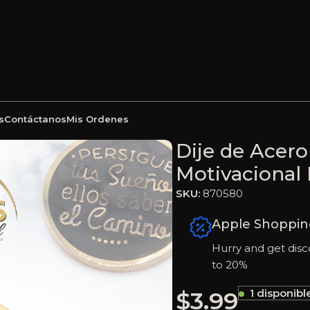
s
Contáctanos
Mis Ordenes
Esmalte Motivacional Dorado Círculo – 870580
Dije de Acero
Motivacional 
SKU:
870580
Apple Shoppin
Hurry and get disc
to 20%
$
3.99
1 disponibl