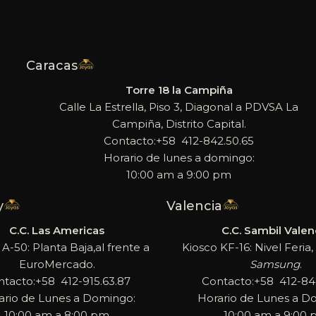
Caracas
Torre 18 la Campiña
Calle La Estrella, Piso 3, Diagonal a PDVSA La
Campiña, Distrito Capital.
Contacto:+58 412-842.50.65
Horario de lunes a domingo:
10:00 am a 9:00 pm
y
Valencia
C.C. Las Americas
C.C. Sambil Valen
 A-50: Planta Baja,al frente a
Kiosco KF-16: Nivel Feria, 
EuroMercado.
Samsung
.
ntacto:+58 412-915.63.87
Contacto:+58 412-842
ario de Lunes a Domingo:
Horario de Lunes a D
10:00 am a 8:00 pm
10:00 am a 9:00