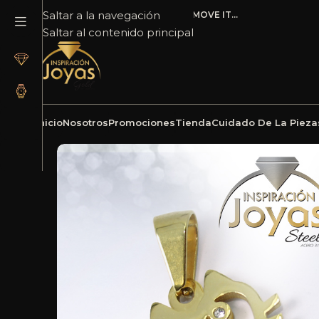
Saltar a la navegación
ADD ANYTHING HERE OR JUST REMOVE IT…
Saltar al contenido principal
Inicio
Nosotros
Promociones
Tienda
Cuidado De La Pieza
Inicio
Joyería
Acero
Dije
Dije de Acero Aleación