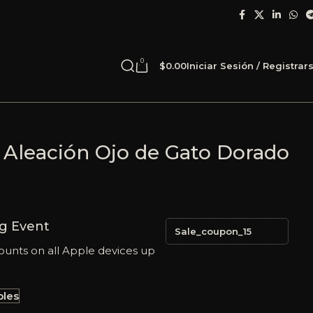
0
$
0.00
Iniciar Sesión / Registrar
 Aleación Ojo de Gato Dorado
g Event
Sale_coupon_15
ounts on all Apple devices up
bles