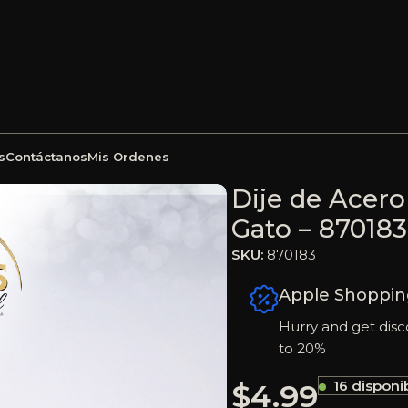
s
Contáctanos
Mis Ordenes
 Ojo de Gato Dorado Gato – 870183
Dije de Acero
Gato – 870183
SKU:
870183
Apple Shoppin
Hurry and get disc
to 20%
$
4.99
16 disponi