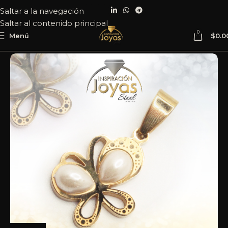
Saltar a la navegación
Saltar al contenido principal
0
Menú
$
0.0
Inicio
Joyería
Acero
Dije