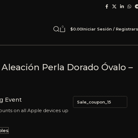
0
$
0.00
Iniciar Sesión / Registrar
 Aleación Perla Dorado Óvalo –
g Event
Sale_coupon_15
ounts on all Apple devices up
bles