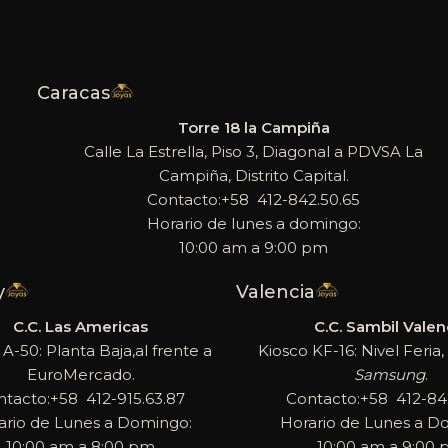
Caracas
Torre 18 la Campiña
Calle La Estrella, Piso 3, Diagonal a PDVSA La
Campiña, Distrito Capital.
Contacto:+58 412-842.50.65
Horario de lunes a domingo:
10:00 am a 9:00 pm
y
Valencia
C.C. Las Americas
C.C. Sambil Valen
 A-50: Planta Baja,al frente a
Kiosco KF-16: Nivel Feria, 
EuroMercado.
Samsung
.
ntacto:+58 412-915.63.87
Contacto:+58 412-842
ario de Lunes a Domingo:
Horario de Lunes a D
10:00 am a 8:00 pm
10:00 am a 9:00