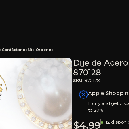
s
Contáctanos
Mis Ordenes
Perla Dorado Óvalo – 870128
Dije de Acero
870128
SKU:
870128
Apple Shoppin
Hurry and get disc
to 20%
$
4.99
12 disponi