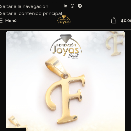
Saltar a la navegación
Saltar al contenido principal
0
Menú
$
0.0
Inicio
Joyería
Acero
Dije