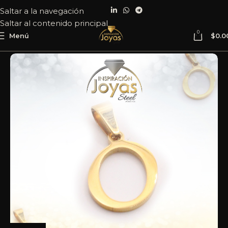
Saltar a la navegación
Saltar al contenido principal
0
Menú
$
0.0
Inicio
Joyería
Acero
Dije