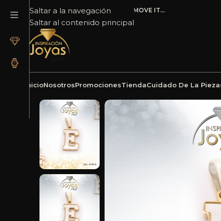
Saltar a la navegación
ADD ANYTHING HERE OR JUST REMOVE IT…
Saltar al contenido principal
Inicio
Nosotros
Promociones
Tienda
Cuidado De La Pieza
Inicio
Joyería
Acero
Dije
Dije de Acero Letra Nác