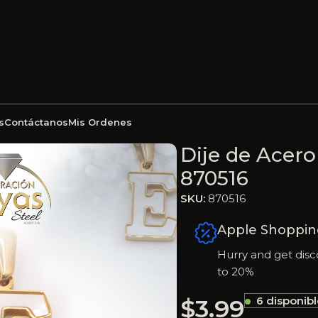
s
Contáctanos
Mis Ordenes
ar Dorado E – 870516
Dije de Acero
870516
SKU:
870516
Apple Shoppin
Hurry and get disc
to 20%
$
3.99
6 disponib