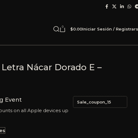
0
$
0.00
Iniciar Sesión / Registrar
 Letra Nácar Dorado E –
g Event
Sale_coupon_15
ounts on all Apple devices up
les