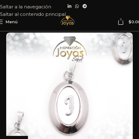
Saltar a la navegación
Saltar al contenido principal
0
Menú
$
0.0
Inicio
Joyería
Acero
Dije