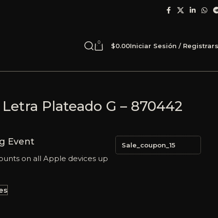
0
$
0.00
Iniciar Sesión / Registrar
 Letra Plateado G – 870442
g Event
Sale_coupon_15
ounts on all Apple devices up
es