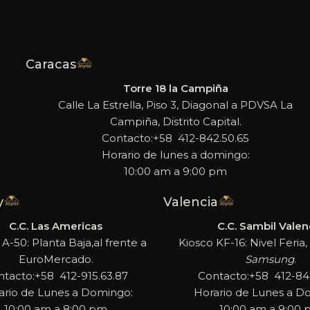
Caracas
Torre 18 la Campiña
Calle La Estrella, Piso 3, Diagonal a PDVSA La
Campiña, Distrito Capital.
Contacto:+58 412-842.50.65
Horario de lunes a domingo:
10:00 am a 9:00 pm
y
Valencia
C.C. Las Americas
C.C. Sambil Valen
 A-50: Planta Baja,al frente a
Kiosco KF-16: Nivel Feria, 
EuroMercado.
Samsung
.
ntacto:+58 412-915.63.87
Contacto:+58 412-842
ario de Lunes a Domingo:
Horario de Lunes a D
10:00 am a 8:00 pm
10:00 am a 9:00