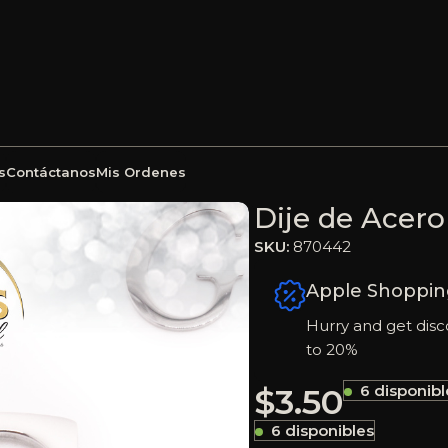
s
Contáctanos
Mis Ordenes
teado G – 870442
Dije de Acero
SKU:
870442
Apple Shoppin
Hurry and get disc
to 20%
$
3.50
6 disponibl
6 disponibles